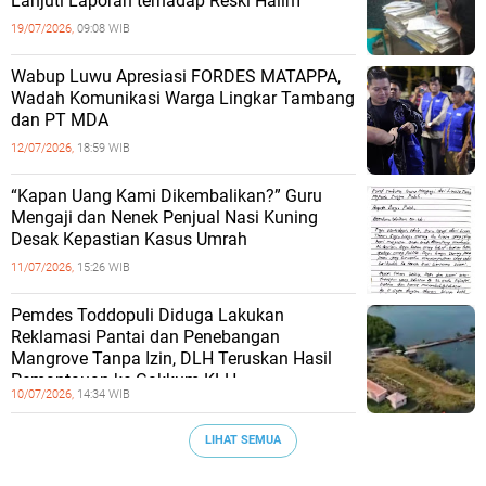
Lanjuti Laporan terhadap Reski Halim
19/07/2026,
09:08 WIB
Wabup Luwu Apresiasi FORDES MATAPPA,
Wadah Komunikasi Warga Lingkar Tambang
dan PT MDA
12/07/2026,
18:59 WIB
“Kapan Uang Kami Dikembalikan?” Guru
Mengaji dan Nenek Penjual Nasi Kuning
Desak Kepastian Kasus Umrah
11/07/2026,
15:26 WIB
Pemdes Toddopuli Diduga Lakukan
Reklamasi Pantai dan Penebangan
Mangrove Tanpa Izin, DLH Teruskan Hasil
Pemantauan ke Gakkum KLH
10/07/2026,
14:34 WIB
LIHAT SEMUA