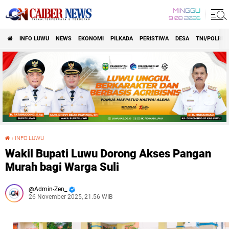
MINGGU
9 08 2026
INFO LUWU
NEWS
EKONOMI
PILKADA
PERISTIWA
DESA
TNI/POLRI
›
INFO LUWU
Wakil Bupati Luwu Dorong Akses Pangan Murah bagi Warga Suli
Wakil Bupati Luwu Dorong Akses Pangan
Murah bagi Warga Suli
Admin-Zen_
26 November 2025, 21.56 WIB