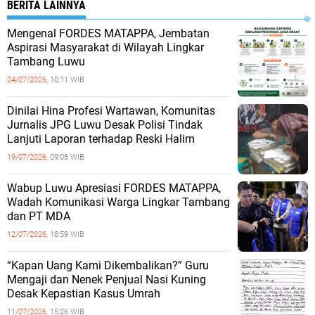
BERITA LAINNYA
Mengenal FORDES MATAPPA, Jembatan
Aspirasi Masyarakat di Wilayah Lingkar
Tambang Luwu
24/07/2026,
10:11 WIB
Dinilai Hina Profesi Wartawan, Komunitas
Jurnalis JPG Luwu Desak Polisi Tindak
Lanjuti Laporan terhadap Reski Halim
19/07/2026,
09:08 WIB
Wabup Luwu Apresiasi FORDES MATAPPA,
Wadah Komunikasi Warga Lingkar Tambang
dan PT MDA
12/07/2026,
18:59 WIB
“Kapan Uang Kami Dikembalikan?” Guru
Mengaji dan Nenek Penjual Nasi Kuning
Desak Kepastian Kasus Umrah
11/07/2026,
15:26 WIB