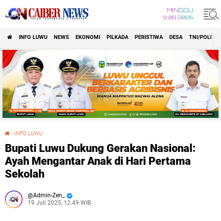
MINGGU
9 08 2026
INFO LUWU
NEWS
EKONOMI
PILKADA
PERISTIWA
DESA
TNI/POLRI
›
INFO LUWU
Bupati Luwu Dukung Gerakan Nasional: Ayah Mengantar Anak di Hari Pertama Sekolah
Bupati Luwu Dukung Gerakan Nasional:
Ayah Mengantar Anak di Hari Pertama
Sekolah
Admin-Zen_
19 Juli 2025, 12.49 WIB