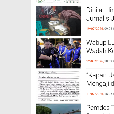
Dinilai H
Jurnalis 
Laporan 
19/07/2026,
09:08 
Wabup Lu
Wadah Ko
dan PT 
12/07/2026,
18:59 
“Kapan U
Mengaji 
Kepastia
11/07/2026,
15:26 
Pemdes T