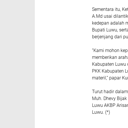
Sementara itu, K
A.Md usai dilant
kedepan adalah 
Bupati Luwu, ser
berjenjang dari p
“Kami mohon kepa
memberikan arah
Kabupaten Luwu 
PKK Kabupaten Lu
materil,” papar Ku
Turut hadir dalam
Muh. Dhevy Bijak
Luwu AKBP Arisan
Luwu. (*)