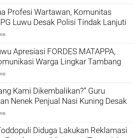
ina Profesi Wartawan, Komunitas
JPG Luwu Desak Polisi Tindak Lanjuti
terhadap Reski Halim
WIB
wu Apresiasi FORDES MATAPPA,
munikasi Warga Lingkar Tambang
MDA
WIB
ang Kami Dikembalikan?” Guru
dan Nenek Penjual Nasi Kuning Desak
n Kasus Umrah
WIB
oddopuli Diduga Lakukan Reklamasi