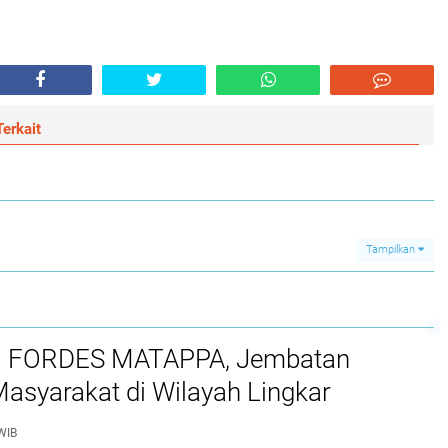
erkait
Tampilkan
l FORDES MATAPPA, Jembatan
Masyarakat di Wilayah Lingkar
 Luwu
WIB