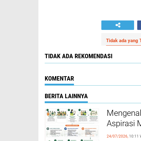
Tidak ada yang T
TIDAK ADA REKOMENDASI
KOMENTAR
BERITA LAINNYA
Mengena
Aspirasi 
Tambang
24/07/2026,
10:11 