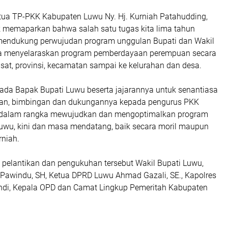
etua TP-PKK Kabupaten Luwu Ny. Hj. Kurniah Patahudding,
ik memaparkan bahwa salah satu tugas kita lima tahun
mendukung perwujudan program unggulan Bupati dan Wakil
ta menyelaraskan program pemberdayaan perempuan secara
usat, provinsi, kecamatan sampai ke kelurahan dan desa.
da Bapak Bupati Luwu beserta jajarannya untuk senantiasa
an, bimbingan dan dukungannya kepada pengurus PKK
dalam rangka mewujudkan dan mengoptimalkan program
wu, kini dan masa mendatang, baik secara moril maupun
rniah.
 pelantikan dan pengukuhan tersebut Wakil Bupati Luwu,
 Pawindu, SH, Ketua DPRD Luwu Ahmad Gazali, SE., Kapolres
di, Kepala OPD dan Camat Lingkup Pemeritah Kabupaten