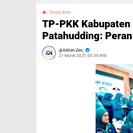
TP-PKK Kabupaten Luwu Resmi Dilantik, Bupati Patahudding: Peran PKK Sangat Strategis
›
Tanpa label
›
TP-PKK Kabupaten L
Patahudding: Peran
Admin-Zen_
21 Maret 2025, 03.39 WIB