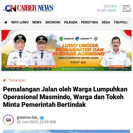
SENIN
10 08 2026
INFO LUWU
NEWS
EKONOMI
PILKADA
PERISTIWA
DESA
TNI/POLRI
›
Tanpa label
›
Pemalangan Jalan oleh Warga Lumpuhkan Operasional Masmindo, Warga dan Tokoh Minta Pemerintah Bertindak
Pemalangan Jalan oleh Warga Lumpuhkan
Operasional Masmindo, Warga dan Tokoh
Minta Pemerintah Bertindak
Admin-Zen_
26 Juni 2025, 22.00 WIB