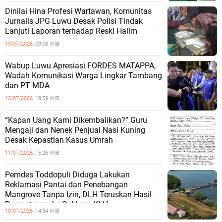
Dinilai Hina Profesi Wartawan, Komunitas
Jurnalis JPG Luwu Desak Polisi Tindak
Lanjuti Laporan terhadap Reski Halim
19/07/2026,
09:08 WIB
Wabup Luwu Apresiasi FORDES MATAPPA,
Wadah Komunikasi Warga Lingkar Tambang
dan PT MDA
12/07/2026,
18:59 WIB
“Kapan Uang Kami Dikembalikan?” Guru
Mengaji dan Nenek Penjual Nasi Kuning
Desak Kepastian Kasus Umrah
11/07/2026,
15:26 WIB
Pemdes Toddopuli Diduga Lakukan
Reklamasi Pantai dan Penebangan
Mangrove Tanpa Izin, DLH Teruskan Hasil
Pemantauan ke Gakkum KLH
10/07/2026,
14:34 WIB