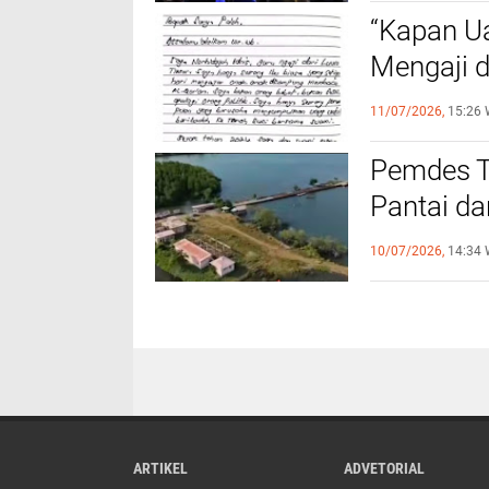
“Kapan U
Mengaji 
Kepastia
11/07/2026,
15:26 
Pemdes T
Pantai d
DLH Teru
10/07/2026,
14:34 
KLH
ARTIKEL
ADVETORIAL