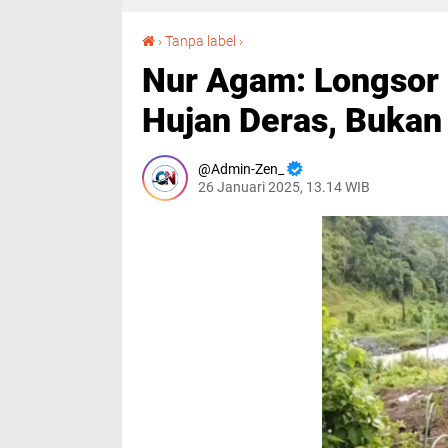
Nur Agam: Longsor Susulan Terjadi Akibat Hujan Deras, Bukan Aktivitas PT MDA
›
Tanpa label
›
Nur Agam: Longsor 
Hujan Deras, Bukan
Admin-Zen_
26 Januari 2025, 13.14 WIB