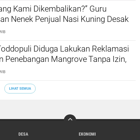
ang Kami Dikembalikan?” Guru
dan Nenek Penjual Nasi Kuning Desak
n Kasus Umrah
WIB
oddopuli Diduga Lakukan Reklamasi
an Penebangan Mangrove Tanpa Izin,
skan Hasil Pemantauan ke Gakkum
WIB
LIHAT SEMUA
DESA
EKONOMI