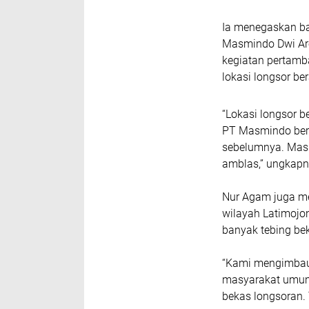
Ia menegaskan ba
Masmindo Dwi Are
kegiatan pertam
lokasi longsor be
“Lokasi longsor b
PT Masmindo berad
sebelumnya. Masih
amblas,” ungkapn
Nur Agam juga me
wilayah Latimojo
banyak tebing bek
“Kami mengimbau
masyarakat umum 
bekas longsoran. 