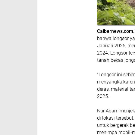
Caibernews.com
bahwa longsor ya
Januari 2025, me
2024. Longsor te
tanah bekas long
“Longsor ini sebe
menyangka karena
deras, material t
2025.
Nur Agam menjela
di lokasi tersebu
untuk bergerak b
menimpa mobil-mo