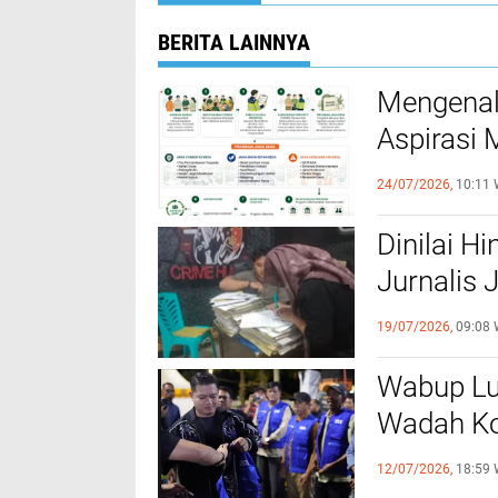
BERITA LAINNYA
Mengena
Aspirasi 
Tambang
24/07/2026,
10:11 
Dinilai H
Jurnalis 
Laporan 
19/07/2026,
09:08 
Wabup Lu
Wadah Ko
dan PT 
12/07/2026,
18:59 