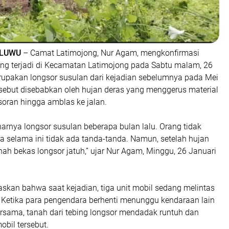
.LUWU
– Camat Latimojong, Nur Agam, mengkonfirmasi
ng terjadi di Kecamatan Latimojong pada Sabtu malam, 26
rupakan longsor susulan dari kejadian sebelumnya pada Mei
rsebut disebabkan oleh hujan deras yang menggerus material
soran hingga amblas ke jalan.
narnya longsor susulan beberapa bulan lalu. Orang tidak
 selama ini tidak ada tanda-tanda. Namun, setelah hujan
anah bekas longsor jatuh,” ujar Nur Agam, Minggu, 26 Januari
skan bahwa saat kejadian, tiga unit mobil sedang melintas
t. Ketika para pengendara berhenti menunggu kendaraan lain
ersama, tanah dari tebing longsor mendadak runtuh dan
bil tersebut.