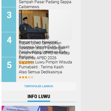
Sampah Pasar Padang Sappa
Caibernews.
Desa Tampa Jadi
Percontohan Nasional
Bupati Luwu Sampaikan
Koperasi Merah Putih, Bupati
Jawaban atas Pandangan
Patahudding Letakkan Batu
Umum Fraksi DPRD terhadap
Pertama
Ranperda APBD 2026
Kapolres Luwu Pimpin Wisuda
Purnabakti : Terima Kasih
Atas Semua Dedikasinya
TERPOPULER LAINNYA
INFO LUWU