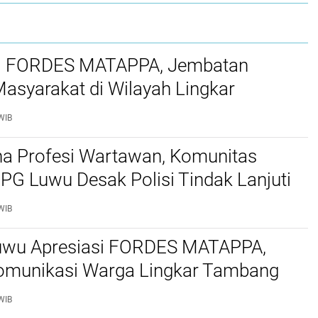
l FORDES MATAPPA, Jembatan
Masyarakat di Wilayah Lingkar
 Luwu
WIB
ina Profesi Wartawan, Komunitas
JPG Luwu Desak Polisi Tindak Lanjuti
terhadap Reski Halim
WIB
wu Apresiasi FORDES MATAPPA,
munikasi Warga Lingkar Tambang
MDA
WIB