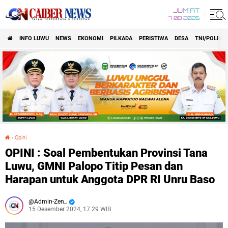
JUM'AT
7 08 2026
INFO LUWU
NEWS
EKONOMI
PILKADA
PERISTIWA
DESA
TNI/POLRI
›
Opini
OPINI : Soal Pembentukan Provinsi Tana Luwu, GMNI Palopo Titip Pesan dan Harapan untuk Anggota DPR RI Unru Baso
OPINI : Soal Pembentukan Provinsi Tana
Luwu, GMNI Palopo Titip Pesan dan
Harapan untuk Anggota DPR RI Unru Baso
Admin-Zen_
15 Desember 2024, 17.29 WIB