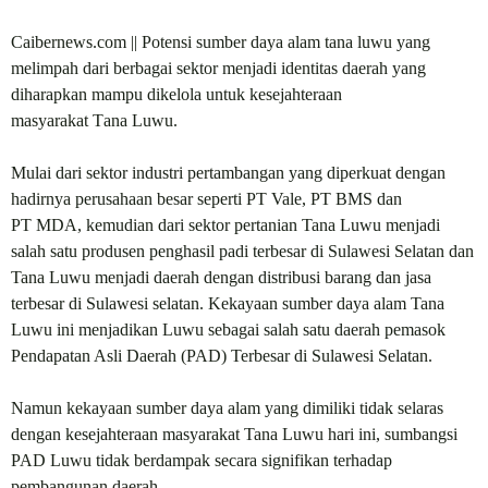
Caibernews.com
|| Potensi sumber daya alam tana luwu yang
melimpah dari berbagai sektor menjadi identitas daerah yang
diharapkan mampu dikelola untuk kesejahteraan
masyarakat
T
ana
L
uwu.
M
ulai dari sektor industri pertambangan yang diperkuat dengan
hadirnya perusahaan besar seperti PT
Vale, PT BMS dan
PT
MDA,
k
emudian dari sektor pertanian Tana
L
uwu menjadi
salah satu produsen penghasil padi terbesar di Sulawesi Selatan dan
Tana Luwu menjadi daerah dengan distribusi barang dan jasa
terbesar di Sulawesi selatan. Kekayaan sumber daya alam Tana
Luwu ini menjadikan
L
uwu sebagai salah satu daerah pemasok
Pendapatan Asli Daerah (PAD) Terbesar di
S
ulawesi
S
elatan.
Namun kekayaan sumber daya alam yang dimiliki tidak selaras
dengan kesejahteraan masyarakat Tana
L
uwu hari ini, sumbangsi
PAD
L
uwu tidak berdampak secara signifikan terhadap
pembangunan daerah.