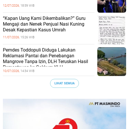
12/07/2026,
18:59 WIB
“Kapan Uang Kami Dikembalikan?” Guru
Mengaji dan Nenek Penjual Nasi Kuning
Desak Kepastian Kasus Umrah
11/07/2026,
15:26 WIB
Pemdes Toddopuli Diduga Lakukan
Reklamasi Pantai dan Penebangan
Mangrove Tanpa Izin, DLH Teruskan Hasil
Pemantauan ke Gakkum KLH
10/07/2026,
14:34 WIB
LIHAT SEMUA