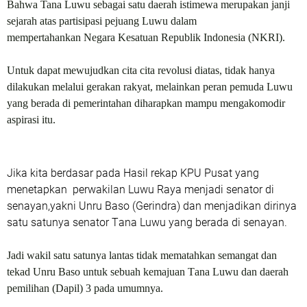
Bahwa Tana
L
uwu sebagai satu daerah istimewa merupakan janji
sejarah atas partisipasi pejuang
L
uwu dalam
mempertahankan
N
egara
K
esatuan Republik Indonesia
(NKRI)
.
Untuk dapat mewujudkan cita cita revolusi diatas, tidak hanya
dilakukan melalui gerakan rakyat
, m
elainkan peran pemuda
L
uwu
yang berada di pemerintahan diharapkan mampu mengakomodir
aspirasi itu.
Jika kita berdasar pada Hasil rekap KPU Pusat yang
menetapkan
perwakilan
L
uwu
R
aya menjadi senator di
senayan,yakni Unru Baso (Gerindra)
d
an menjadikan dirinya
satu satunya senator
T
ana
L
uwu yang berada di senayan.
Jadi wakil satu satunya lantas tidak mematahkan semangat dan
tekad Unru
B
aso untuk sebuah kemajuan
T
ana
L
uwu dan
daerah
pemilihan (D
apil
)
3 pada umumnya.