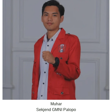
Muhar
S
ekjend
GMNI P
alopo