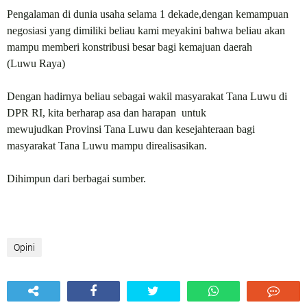
Pengalaman di
dunia usaha selama 1 dekade,dengan kemampuan
negosiasi yang dimiliki beliau kami meyakini bahwa beliau akan
mampu memberi konstribusi besar bagi kemajuan daerah
(
L
uwu
R
aya)
Dengan hadirnya beliau sebagai wakil masyarakat Tana Luwu di
DPR RI, kita berharap asa dan harapan
untuk
mewujudkan
P
rovinsi Tana
L
uwu dan kesejahteraan bagi
masyarakat Tana
L
uwu mampu direalisasikan.
Dihimpun dari berbagai sumber.
Opini