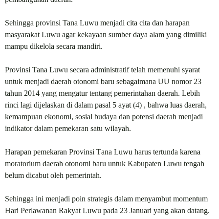
Sehingga provinsi Tana Luwu menjadi cita cita dan harapan
masyarakat
L
uwu agar kekayaan sumber daya alam yang dimiliki
mampu dikelola secara mandiri.
Provinsi Tana Luwu secara administratif telah memenuhi syarat
untuk menjadi daerah otonomi baru sebagaimana UU nomor 23
tahun 2014 yang mengatur tentang pemerintahan daerah. Lebih
rinci lagi dijelaskan di dalam pasal 5 ayat (4) , bahwa luas daerah,
kemampuan ekonomi, sosial budaya dan potensi daerah menjadi
indikator dalam pemekaran satu wilayah.
Harapan pemekaran
P
rovinsi
T
ana
L
uwu harus tertunda karena
moratorium daerah otonomi baru untuk
K
abupaten
L
uwu tengah
belum dicabut oleh pemerintah.
Sehingga ini menjadi poin strategis dalam menyambut momentum
Hari Perlawanan Rakyat Luwu pada 23
J
anuari yang akan datang.