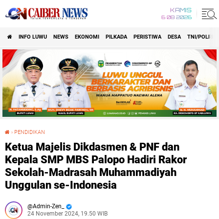
KAMIS
6 08 2026
INFO LUWU
NEWS
EKONOMI
PILKADA
PERISTIWA
DESA
TNI/POLRI
›
PENDIDIKAN
Ketua Majelis Dikdasmen & PNF dan Kepala SMP MBS Palopo Hadiri Rakor Sekolah-Madrasah Muhammadiyah Unggulan se-Indonesia
Ketua Majelis Dikdasmen & PNF dan
Kepala SMP MBS Palopo Hadiri Rakor
Sekolah-Madrasah Muhammadiyah
Unggulan se-Indonesia
Admin-Zen_
24 November 2024, 19.50 WIB