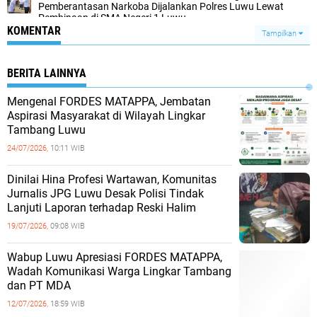
Pemberantasan Narkoba Dijalankan Polres Luwu Lewat
Pembinaan di SMA Negeri 1 Luwu
KOMENTAR
Tampilkan
BERITA LAINNYA
Mengenal FORDES MATAPPA, Jembatan
Aspirasi Masyarakat di Wilayah Lingkar
Tambang Luwu
24/07/2026,
10:11 WIB
Dinilai Hina Profesi Wartawan, Komunitas
Jurnalis JPG Luwu Desak Polisi Tindak
Lanjuti Laporan terhadap Reski Halim
19/07/2026,
09:08 WIB
Wabup Luwu Apresiasi FORDES MATAPPA,
Wadah Komunikasi Warga Lingkar Tambang
dan PT MDA
12/07/2026,
18:59 WIB