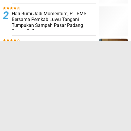
Hari Bumi Jadi Momentum, PT BMS
Bersama Pemkab Luwu Tangani
Tumpukan Sampah Pasar Padang
Sappa Caibernews.
Bupati Luwu Sampaikan Jawaban atas
Pandangan Umum Fraksi DPRD
terhadap Ranperda APBD 2026
Kapolres Luwu Pimpin Wisuda
Purnabakti : Terima Kasih Atas Semua
Dedikasinya
Atlet Basket Putri Luwu Dikeluarkan
Tanpa Alasan yang Jelas, Ketua Perbasi
Sebut Ada Upaya Menjatuhkan Dirinya