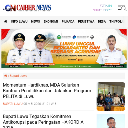
SENIN
10 08 2026
INFO LUWU
NEWS
EKONOMI
PILKADA
PERISTIWA
DESA
TNI/POLRI
›
Bupati Luwu
Momentum Hardiknas, MDA Salurkan
Bantuan Pendidikan dan Jalankan Program
PELITA di Luwu
BUPATI LUWU
05 MEI 2026, 21.21 WIB
Bupati Luwu Tegaskan Komitmen
Antikorupsi pada Peringatan HAKORDIA
2025