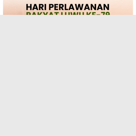
TERPOPULER
Mewarisi Darah Bangsawan, Andi Baso
Juli Mengabdi untuk Keadilan Tanah
Luwu